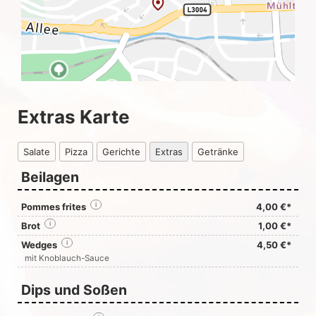
Extras Karte
Salate
Pizza
Gerichte
Extras
Getränke
Beilagen
Pommes frites
i
4,00 €*
Brot
i
1,00 €*
Wedges
i
4,50 €*
mit Knoblauch-Sauce
Dips und Soßen