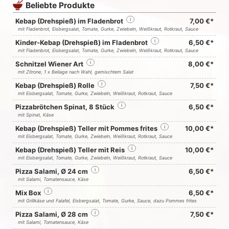
Beliebte Produkte
Kebap (Drehspieß) im Fladenbrot
i
7,00 €*
mit Fladenbrot, Eisbergsalat, Tomate, Gurke, Zwiebeln, Weißkraut, Rotkraut, Sauce
Kinder-Kebap (Drehspieß) im Fladenbrot
i
6,50 €*
mit Fladenbrot, Eisbergsalat, Tomate, Gurke, Zwiebeln, Weißkraut, Rotkraut, Sauce
Schnitzel Wiener Art
i
8,00 €*
mit Zitrone, 1 x Beilage nach Wahl, gemischtem Salat
Kebap (Drehspieß) Rolle
i
7,50 €*
mit Eisbergsalat, Tomate, Gurke, Zwiebeln, Weißkraut, Rotkraut, Sauce
Pizzabrötchen Spinat, 8 Stück
i
6,50 €*
mit Spinat, Käse
Kebap (Drehspieß) Teller mit Pommes frites
i
10,00 €*
mit Eisbergsalat, Tomate, Gurke, Zwiebeln, Weißkraut, Rotkraut, Sauce
Kebap (Drehspieß) Teller mit Reis
i
10,00 €*
mit Eisbergsalat, Tomate, Gurke, Zwiebeln, Weißkraut, Rotkraut, Sauce
Pizza Salami, Ø 24 cm
i
6,50 €*
mit Salami, Tomatensauce, Käse
Mix Box
i
6,50 €*
mit Grillkäse und Falafel, Eisbergsalat, Tomate, Gurke, Sauce, dazu Pommes frites
Pizza Salami, Ø 28 cm
i
7,50 €*
mit Salami, Tomatensauce, Käse