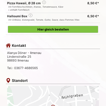
Pizza Hawaii, Ø 28 cm
i
8,50 €*
mit Formfleischschinken, Ananas, Tomatensauce, Käse
• enthällt Formfleisch
Halloumi Box
i
6,50 €*
mit Grillkäse, Eisbergsalat, Tomate, Gurke, Sauce, dazu Pommes frites
Hier gleich bestellen
Kontakt
Alanya Döner - Ilmenau
Lindenstraße 25
98693 Ilmenau
Tel.: 03677-4686565
Standort